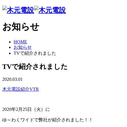
社長挨拶
お知らせ
会社概要
組織体制
資格保有者一覧
HOME
工事実績書
お知らせ
ISO
TVで紹介されました
エコアクション
ボランティア活動
TVで紹介されました
電気
通信
2020.03.01
管・機械
木元電設紹介VTR
太陽光・オール電化
空調
リフォーム
消防設備
2020年2月25日（火）に
土木・建築
ゆ～わくワイドで弊社が紹介されました！！