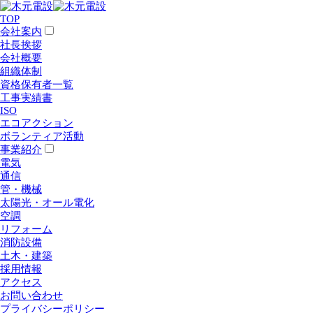
TOP
会社案内
社長挨拶
会社概要
組織体制
資格保有者一覧
工事実績書
ISO
エコアクション
ボランティア活動
事業紹介
電気
通信
管・機械
太陽光・オール電化
空調
リフォーム
消防設備
土木・建築
採用情報
アクセス
お問い合わせ
プライバシーポリシー