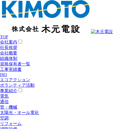
TOP
会社案内
社長挨拶
会社概要
組織体制
資格保有者一覧
工事実績書
ISO
エコアクション
ボランティア活動
事業紹介
電気
通信
管・機械
太陽光・オール電化
空調
リフォーム