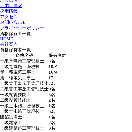
消防設備
土木・建築
採用情報
アクセス
お問い合わせ
プライバシーポリシー
資格保有者一覧
HOME
会社案内
資格保有者一覧
資格名称
保有者数
一級電気施工管理技士
8名
二級電気施工管理技士
10名
第一種電気工事士
16名
第ニ種電気工事士
17
一級管工事施工管理技士
7名
二級管工事施工管理技士
9名
一級配管技能士
5名
二級配管技能士
2名
一級土木施工管理技士
1名
二級土木施工管理技士
5名
建築設備士
1名
二級建築士
2名
一級建築施工管理技士
3名