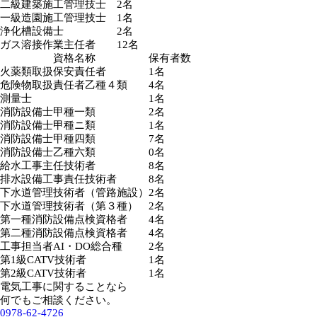
二級建築施工管理技士
2名
一級造園施工管理技士
1名
浄化槽設備士
2名
ガス溶接作業主任者
12名
資格名称
保有者数
火薬類取扱保安責任者
1名
危険物取扱責任者乙種４類
4名
測量士
1名
消防設備士甲種一類
2名
消防設備士甲種ニ類
1名
消防設備士甲種四類
7名
消防設備士乙種六類
0名
給水工事主任技術者
8名
排水設備工事責任技術者
8名
下水道管理技術者（管路施設）
2名
下水道管理技術者（第３種）
2名
第一種消防設備点検資格者
4名
第二種消防設備点検資格者
4名
工事担当者AI・DO総合種
2名
第1級CATV技術者
1名
第2級CATV技術者
1名
電気工事に関することなら
何でもご相談ください。
0978-62-4726